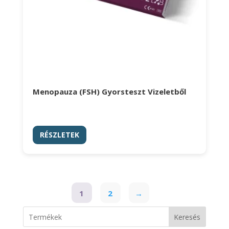
Menopauza (FSH) Gyorsteszt Vizeletből
RÉSZLETEK
1
2
→
Keresés