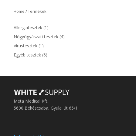
Home
/ Termékek
1
Allergiatesztek
1
product
4
Nőgyógyászati tesztek
4
products
1
Vírustesztek
1
product
6
Egyéb tesztek
6
products
Meta Medical Kft.
5600 Békéscsaba, Gyulai út 65/1.