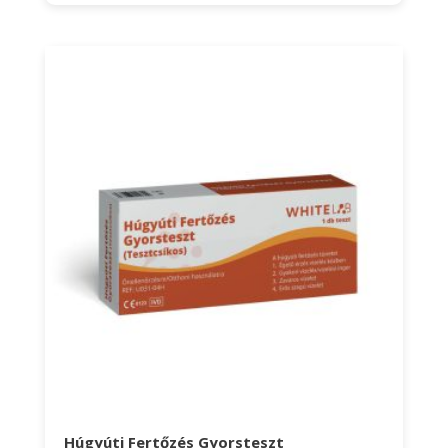
Húgyúti Fertőzés Gyorsteszt