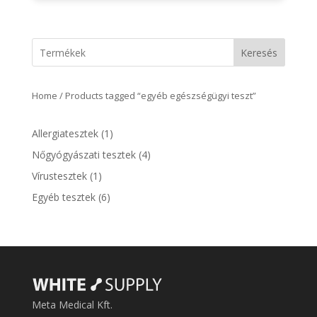
Keresés
Home
/ Products tagged “egyéb egészségügyi teszt”
1
Allergiatesztek
1
product
4
Nőgyógyászati tesztek
4
products
1
Vírustesztek
1
product
6
Egyéb tesztek
6
products
Meta Medical Kft.