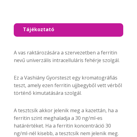
Tájékoztató
A vas raktározására a szervezetben a ferritin
nevű univerzális intracelluláris fehérje szolgál.
Ez a Vashiány Gyorsteszt egy kromatográfiás
teszt, amely ezen ferritin ujjbegyből vett vérből
történő kimutatására szolgál.
A tesztcsík akkor jelenik meg a kazettán, ha a
ferritin szint meghaladja a 30 ng/ml-es
határértéket. Ha a ferritin koncentráció 30
ng/ml-nél kisebb, a tesztcsík nem jelenik meg.