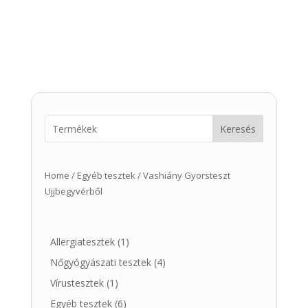
Keresés
Home
/
Egyéb tesztek
/ Vashiány Gyorsteszt
Ujjbegyvérből
1
Allergiatesztek
1
product
4
Nőgyógyászati tesztek
4
products
1
Vírustesztek
1
product
6
Egyéb tesztek
6