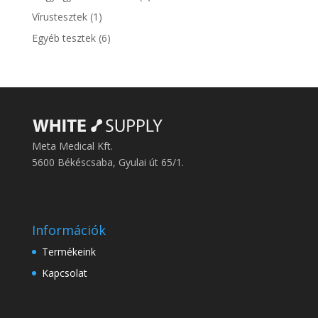
products
1
Vírustesztek
1
product
6
Egyéb tesztek
6
products
Meta Medical Kft.
5600 Békéscsaba, Gyulai út 65/1.
Információk
Termékeink
Kapcsolat