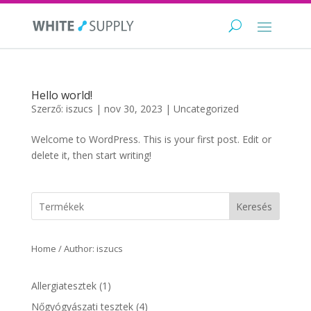
Hello world!
Szerző:
iszucs
|
nov 30, 2023
|
Uncategorized
Welcome to WordPress. This is your first post. Edit or
delete it, then start writing!
Keresés
Home
/ Author: iszucs
1
Allergiatesztek
1
product
4
Nőgyógyászati tesztek
4